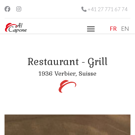
+41 27 771 67 74
Select you
FR
EN
Restaurant - Grill
1936 Verbier, Suisse